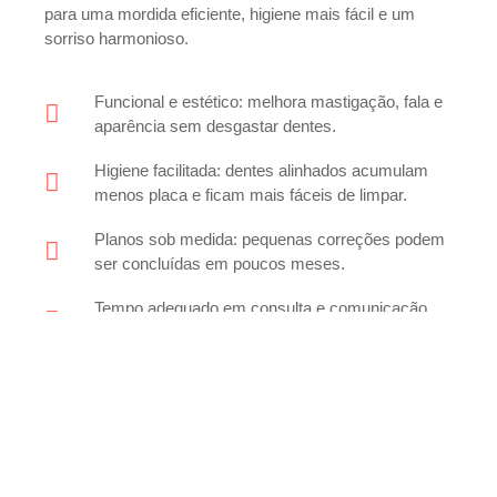
para uma mordida eficiente, higiene mais fácil e um
sorriso harmonioso.
Funcional e estético: melhora mastigação, fala e
aparência sem desgastar dentes.
Higiene facilitada: dentes alinhados acumulam
menos placa e ficam mais fáceis de limpar.
Planos sob medida: pequenas correções podem
ser concluídas em poucos meses.
Tempo adequado em consulta e comunicação
simples, sem surpresas no orçamento.
Agendar avaliação